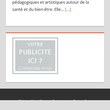
pédagogiques et artistiques autour de la
santé et du bien-être. Elle…
[...]
Ghjurnate Internaziunale di Corti - Unité
autour de la notion de « décolonisation »
Ces 45e Ghjurnate Internaziunale
di Corti se sont ouvertes ce
samedi matin sur fond du 50e
anniversaire du FLNC, qui est d’ailleurs
intervenu dans le courant de la semaine
pour…
[...]
Corse-du-Sud - Renforcement des
restrictions d’usage de l’eau. Sari-Solenzara
Thème WordPress : Tortuga par ThemeZee.
en alerte renforcée