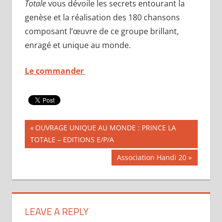
Totale
vous dévoile les secrets entourant la
genèse et la réalisation des 180 chansons
composant l’œuvre de ce groupe brillant,
enragé et unique au monde.
Le commander
Navigation
Publication
OUVRAGE UNIQUE AU MONDE : PRINCE LA
précédente :
TOTALE – EDITIONS E/P/A
de
Publication
Association Handi 20
l’article
suivante :
LEAVE A REPLY